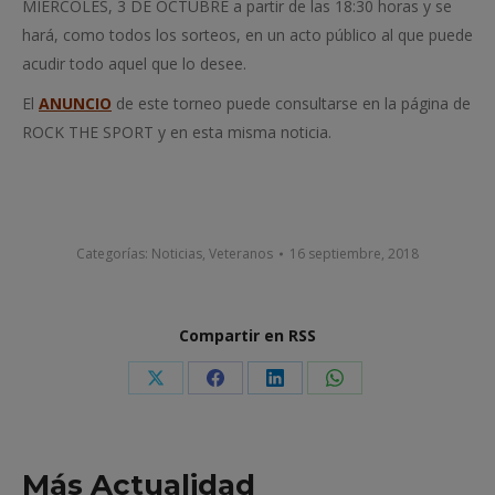
MIÉRCOLES, 3 DE OCTUBRE a partir de las 18:30 horas y se
hará, como todos los sorteos, en un acto público al que puede
acudir todo aquel que lo desee.
El
ANUNCIO
de este torneo puede consultarse en la página de
ROCK THE SPORT y en esta misma noticia.
Categorías:
Noticias
,
Veteranos
16 septiembre, 2018
Compartir en RSS
Share
Share
Share
Share
on
on
on
on
X
Facebook
LinkedIn
WhatsApp
Más Actualidad