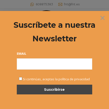
608875383
fnt@fnt.es
×
Buscar:
Suscríbete a nuestra
Newsletter
CAMPEONATO NAVARRO
VETERANOS +45 Abierto el plazo de
EMAIL
inscripción
Estás aquí:
Si continúas, aceptas la política de privacidad
SEP
16