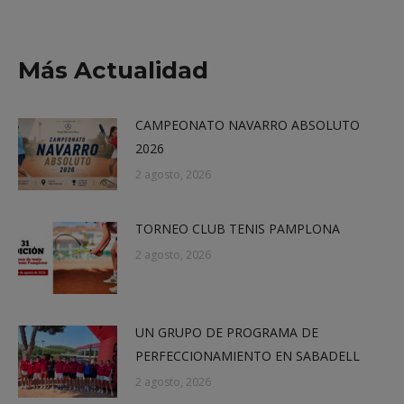
on
on
on
on
X
Facebook
LinkedIn
WhatsApp
Más Actualidad
CAMPEONATO NAVARRO ABSOLUTO
2026
2 agosto, 2026
TORNEO CLUB TENIS PAMPLONA
2 agosto, 2026
UN GRUPO DE PROGRAMA DE
PERFECCIONAMIENTO EN SABADELL
2 agosto, 2026