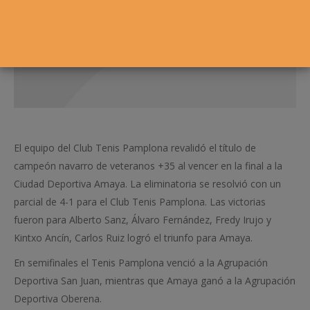
El equipo del Club Tenis Pamplona revalidó el título de
campeón navarro de veteranos +35 al vencer en la final a la
Ciudad Deportiva Amaya. La eliminatoria se resolvió con un
parcial de 4-1 para el Club Tenis Pamplona. Las victorias
fueron para Alberto Sanz, Álvaro Fernández, Fredy Irujo y
Kintxo Ancín, Carlos Ruiz logró el triunfo para Amaya.
En semifinales el Tenis Pamplona venció a la Agrupación
Deportiva San Juan, mientras que Amaya ganó a la Agrupación
Deportiva Oberena.