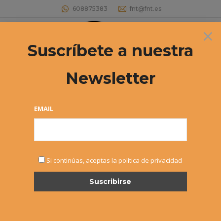
608875383
fnt@fnt.es
×
Buscar:
Suscríbete a nuestra
Newsletter
Campeonato Navarro por equipos +35
– Club Tenis Pamplona campeón
EMAIL
Estás aquí:
Si continúas, aceptas la política de privacidad
FEB
12