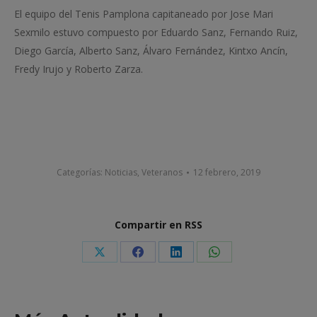
El equipo del Tenis Pamplona capitaneado por Jose Mari
Sexmilo estuvo compuesto por Eduardo Sanz, Fernando Ruiz,
Diego García, Alberto Sanz, Álvaro Fernández, Kintxo Ancín,
Fredy Irujo y Roberto Zarza.
Categorías:
Noticias
,
Veteranos
12 febrero, 2019
Compartir en RSS
Share
Share
Share
Share
on
on
on
on
X
Facebook
LinkedIn
WhatsApp