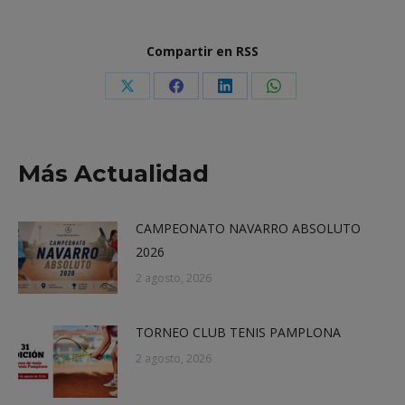
Compartir en RSS
Share
Share
Share
Share
on
on
on
on
X
Facebook
LinkedIn
WhatsApp
Más Actualidad
CAMPEONATO NAVARRO ABSOLUTO
2026
2 agosto, 2026
TORNEO CLUB TENIS PAMPLONA
2 agosto, 2026