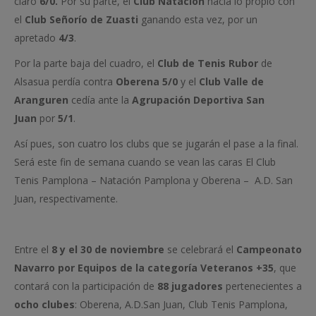
claro
6/0.
Por su parte, el
Club Natación
hacía lo propio con
el
Club Señorío de Zuasti
ganando esta vez, por un
apretado
4/3
.
Por la parte baja del cuadro, el
Club de Tenis Rubor
de
Alsasua perdía contra
Oberena 5/0
y el
Club Valle de
Aranguren
cedía ante la
Agrupación Deportiva San
Juan
por
5/1
.
Así pues, son cuatro los clubs que se jugarán el pase a la final.
Será este fin de semana cuando se vean las caras El Club
Tenis Pamplona – Natación Pamplona y Oberena – A.D. San
Juan, respectivamente.
Entre el
8 y el 30 de noviembre
se celebrará el
Campeonato
Navarro por Equipos de la categoría Veteranos +35
, que
contará con la participación de
88 jugadores
pertenecientes a
ocho clubes
: Oberena, A.D.San Juan, Club Tenis Pamplona,