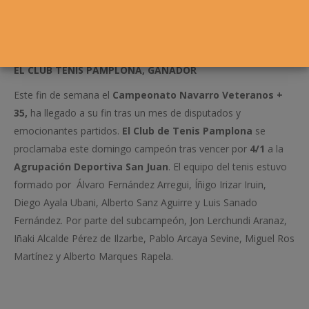
EL CLUB TENIS PAMPLONA, GANADOR
Este fin de semana el
Campeonato Navarro Veteranos +
35,
ha llegado a su fin tras un mes de disputados y
emocionantes partidos.
El Club de Tenis Pamplona
se
proclamaba este domingo campeón tras vencer por
4/1
a la
Agrupación Deportiva San Juan
. El equipo del tenis estuvo
formado por Álvaro Fernández Arregui, Íñigo Irizar Iruin,
Diego Ayala Ubani, Alberto Sanz Aguirre y Luis Sanado
Fernández. Por parte del subcampeón, Jon Lerchundi Aranaz,
Iñaki Alcalde Pérez de Ilzarbe, Pablo Arcaya Sevine, Miguel Ros
Martínez y Alberto Marques Rapela.