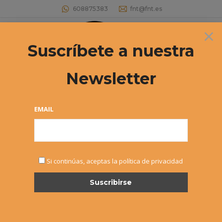
608875383
fnt@fnt.es
×
Buscar:
Suscríbete a nuestra
Newsletter
Campeonato Navarro Junior por
equipos – AD San Juan vencedora
EMAIL
Estás aquí:
Si continúas, aceptas la política de privacidad
JUN
13