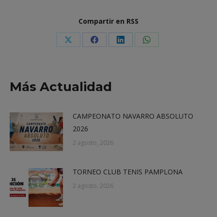
Compartir en RSS
Share
Share
Share
Share
on
on
on
on
X
Facebook
LinkedIn
WhatsApp
Más Actualidad
CAMPEONATO NAVARRO ABSOLUTO
2026
2 agosto, 2026
TORNEO CLUB TENIS PAMPLONA
2 agosto, 2026