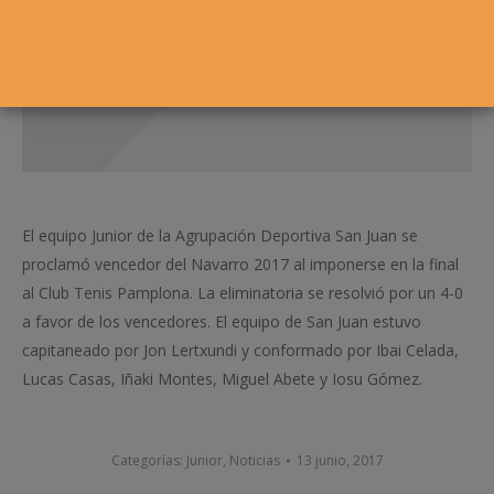
El equipo Junior de la Agrupación Deportiva San Juan se
proclamó vencedor del Navarro 2017 al imponerse en la final
al Club Tenis Pamplona. La eliminatoria se resolvió por un 4-0
a favor de los vencedores. El equipo de San Juan estuvo
capitaneado por Jon Lertxundi y conformado por Ibai Celada,
Lucas Casas, Iñaki Montes, Miguel Abete y Iosu Gómez.
Categorías:
Junior
,
Noticias
13 junio, 2017