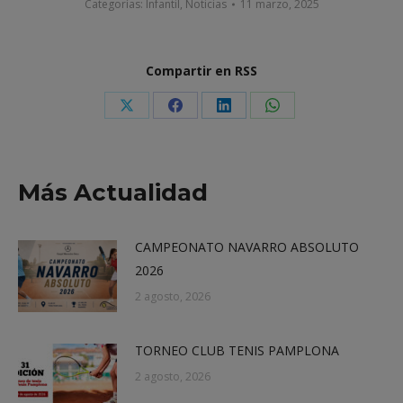
Categorías:
Infantil
,
Noticias
11 marzo, 2025
Compartir en RSS
Share
Share
Share
Share
on
on
on
on
X
Facebook
LinkedIn
WhatsApp
Más Actualidad
CAMPEONATO NAVARRO ABSOLUTO
2026
2 agosto, 2026
TORNEO CLUB TENIS PAMPLONA
2 agosto, 2026