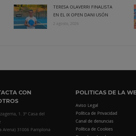
TERESA OLAVERRI FINALISTA
EN EL IX OPEN DANI USÓN
2 agosto, 2026
TACTA CON
POLITICAS DE LA W
OTROS
Aviso Legal
Política de Privacidad
zagerria, 1. 3º Casa del
Canal de denuncias
e
Política de Cookies
a Arena) 31006 Pamplona