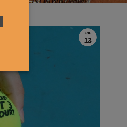
ENE
13