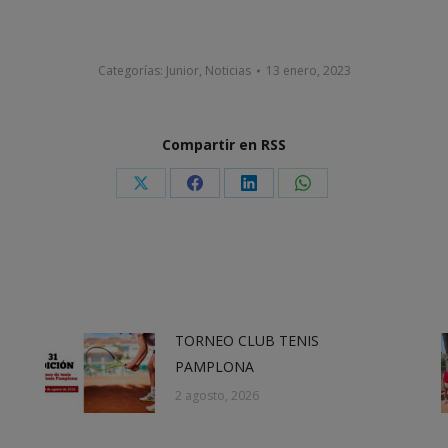
Categorías:
Junior
,
Noticias
13 enero, 2023
Compartir en RSS
Share
Share
Share
Share
on
on
on
on
X
Facebook
LinkedIn
WhatsApp
TORNEO CLUB TENIS
PAMPLONA
2 agosto, 2026