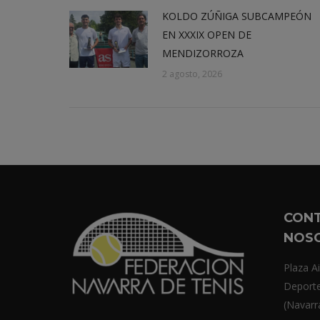
KOLDO ZÚÑIGA SUBCAMPEÓN
EN XXXIX OPEN DE
MENDIZORROZA
2 agosto, 2026
CON
NOS
Plaza Ai
Deport
(Navarr