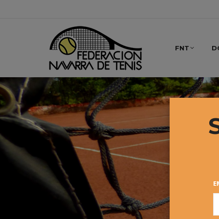
FNT
D
E