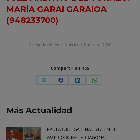
MARÍA GARAI GARAIOA
(948233700)
Categorías:
Cadete
,
Noticias
5 febrero, 2020
Compartir en RSS
Share
Share
Share
Share
on
on
on
on
X
Facebook
LinkedIn
WhatsApp
Más Actualidad
PAULA ORTEGA FINALISTA EN EL
WARRIORS DE TARRAGONA