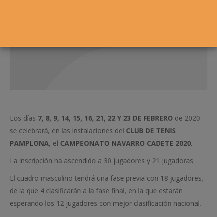
Los días
7, 8, 9, 14, 15, 16, 21, 22 Y 23 DE FEBRERO
de 2020
se celebrará, en las instalaciones del
CLUB DE TENIS
PAMPLONA
, el
CAMPEONATO NAVARRO CADETE 2020
.
La inscripción ha ascendido a 30 jugadores y 21 jugadoras.
El cuadro masculino tendrá una fase previa con 18 jugadores,
de la que 4 clasificarán a la fase final, en la que estarán
esperando los 12 jugadores con mejor clasificación nacional.