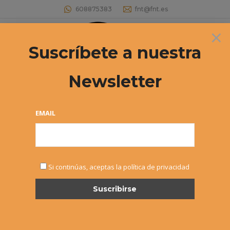
608875383
fnt@fnt.es
×
Buscar:
Suscríbete a nuestra
Newsletter
CAMPEONATO NAVARRO CADETE
2020 Documentación del
EMAIL
campeonato
Estás aquí:
Si continúas, aceptas la política de privacidad
FEB
5