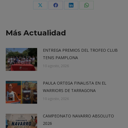
Share
Share
Share
Share
on
on
on
on
X
Facebook
LinkedIn
WhatsApp
Más Actualidad
ENTREGA PREMIOS DEL TROFEO CLUB
TENIS PAMPLONA
10 agosto, 2026
PAULA ORTEGA FINALISTA EN EL
WARRIORS DE TARRAGONA
10 agosto, 2026
CAMPEONATO NAVARRO ABSOLUTO
2026