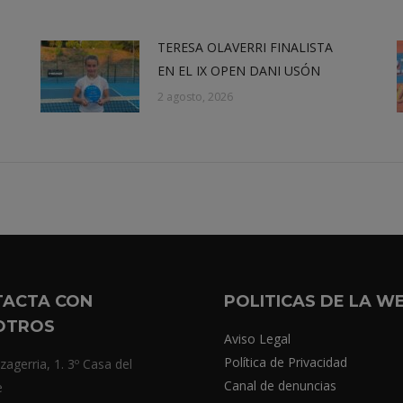
TERESA OLAVERRI FINALISTA
EN EL IX OPEN DANI USÓN
2 agosto, 2026
TACTA CON
POLITICAS DE LA W
OTROS
Aviso Legal
Política de Privacidad
zagerria, 1. 3º Casa del
Canal de denuncias
e