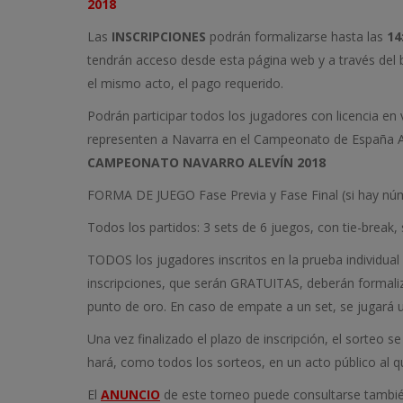
2018
Las
INSCRIPCIONES
podrán formalizarse hasta las
14
tendrán acceso desde esta página web y a través del b
el mismo acto, el pago requerido.
Podrán participar todos los jugadores con licencia en 
representen a Navarra en el Campeonato de España A
CAMPEONATO NAVARRO ALEVÍN 2018
FORMA DE JUEGO Fase Previa y Fase Final (si hay núme
Todos los partidos: 3 sets de 6 juegos, con tie-break, s
TODOS los jugadores inscritos en la prueba individual
inscripciones, que serán GRATUITAS, deberán formaliza
punto de oro. En caso de empate a un set, se jugará u
Una vez finalizado el plazo de inscripción, el sorteo
hará, como todos los sorteos, en un acto público al q
El
ANUNCIO
de este torneo puede consultarse tambi