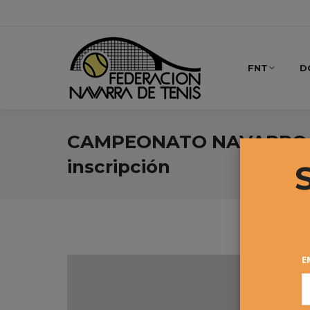
FNT
D
CAMPEONATO NAVARRO ALE
inscripción
E