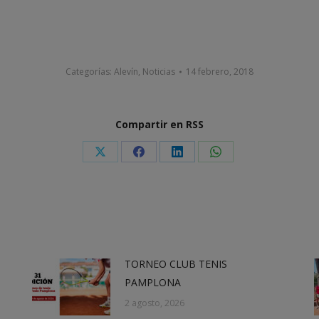
Categorías:
Alevín
,
Noticias
14 febrero, 2018
Compartir en RSS
Share
Share
Share
Share
on
on
on
on
X
Facebook
LinkedIn
WhatsApp
TORNEO CLUB TENIS
PAMPLONA
2 agosto, 2026