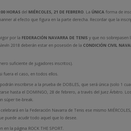
:00 HORAS
del
MIÉRCOLES, 21 DE FEBRERO
. La
ÚNICA
forma de insc
anner al efecto que figura en la parte derecha. Recordar que la inscr
vigor por la
FEDERACIÓN NAVARRA DE
TENIS
y que no sobrepasen l
levín 2018 deberán estar en posesión de la
CONDICIÓN CIVIL NAV
ro suficiente de jugadores inscritos).
i fuera el caso, en todos ellos.
 podrán inscribirse a la prueba de DOBLES, que será única (solo 1 cu
rse hasta el DOMINGO, 28 de febrero, a través del Juez Árbitro. Los 
n súper tie-break.
 se celebrará en la Federación Navarra de Tenis ese mismo MIÉRCOLES
ue puede acudir todo aquel que lo desee.
én en la página ROCK THE SPORT.