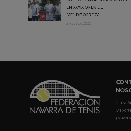
EN XXXIX OPEN DE
MENDIZORROZA
2 agosto, 2026
CON
NOS
Plaza Ai
Deport
(Navarr