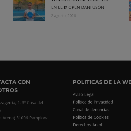
EN EL IX OPEN DANI USÓN
2 agosto, 2026
TACTA CON
POLITICAS DE LA W
OTROS
Aviso Legal
Política de Privacidad
zagerria, 1. 3º Casa del
Canal de denuncias
e
Política de Cookies
a Arena) 31006 Pamplona
Derechos Arsol