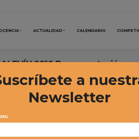
OCENCIA
ACTUALIDAD
CALENDARIO
COMPETI
LEVÍN 2016 Documentación
ato
Suscríbete a nuestr
Newsletter
MAIL