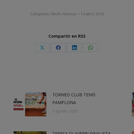
Categorías:
Alevín
,
Noticias
14 abril, 2016
Compartir en RSS
Share
Share
Share
Share
on
on
on
on
X
Facebook
LinkedIn
WhatsApp
TORNEO CLUB TENIS
PAMPLONA
2 agosto, 2026
TERESA OLAVERRI FINALISTA