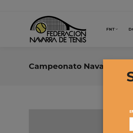
FNT
D
Campeonato Navarro Abs
E