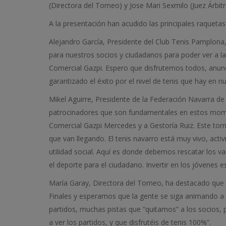
(Directora del Torneo) y Jose Mari Sexmilo (Juez Árbit
A la presentación han acudido las principales raqueta
Alejandro García, Presidente del Club Tenis Pamplona
para nuestros socios y ciudadanos para poder ver a la
Comercial Gazpi. Espero que disfrutemos todos, anun
garantizado el éxito por el nivel de tenis que hay en nue
Mikel Aguirre, Presidente de la Federación Navarra de
patrocinadores que son fundamentales en estos mome
Comercial Gazpi Mercedes y a Gestoría Ruiz. Este tor
que van llegando. El tenis navarro está muy vivo, acti
utilidad social. Aquí es donde debemos rescatar los va
el deporte para el ciudadano. Invertir en los jóvenes e
María Garay, Directora del Torneo, ha destacado que “
Finales y esperamos que la gente se siga animando a 
partidos, muchas pistas que “quitamos” a los socios, 
a ver los partidos, y que disfrutéis de tenis 100%”.