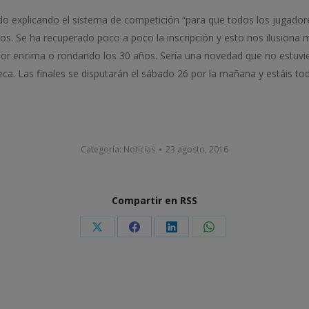
ido explicando el sistema de competición “para que todos los jugador
dos. Se ha recuperado poco a poco la inscripción y esto nos ilusiona 
or encima o rondando los 30 años. Sería una novedad que no estuviera
 Las finales se disputarán el sábado 26 por la mañana y estáis tod
Categoría:
Noticias
23 agosto, 2016
Compartir en RSS
Share
Share
Share
Share
on
on
on
on
X
Facebook
LinkedIn
WhatsApp