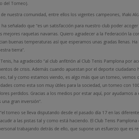
ro del Torneo).
s de nuestra comunidad, entre ellos los vigentes campeones, Iñaki Alc
, ha señalado que “es un satisfacción para nuestro club poder acoge
s mejores raquetas navarras. Quiero agradecer a la Federación la con
cian buenas temperaturas así que esperamos unas gradas llenas. Ha h
stra tierra”.
 Tenis, ha agradecido “al club anfitrión al Club Tenis Pamplona por a
ntos de crisis. Además cuando apuestan por el deporte ciudadano h
neo, tal y como estamos viendo, es algo más que un torneo, vemos q
vidades como esta son muy útiles para la sociedad, un torneo con 100 
lores perdidos. Gracias a los medios por estar aquí, por ayudarnos a 
s una gran inversión”.
el torneo se lleva disputando desde el pasado día 17 en las diferent
acudir a las pistas tal y como está haciendo. El Club Tenis Pamplon
personal trabajando detrás de ello, que supone un esfuerzo que es re