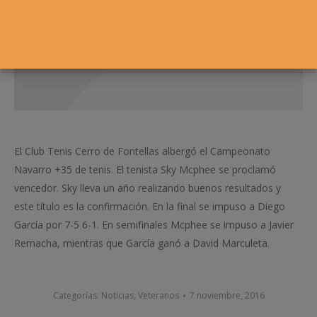
El Club Tenis Cerro de Fontellas albergó el Campeonato
Navarro +35 de tenis. El tenista Sky Mcphee se proclamó
vencedor. Sky lleva un año realizando buenos resultados y
este título es la confirmación. En la final se impuso a Diego
García por 7-5 6-1. En semifinales Mcphee se impuso a Javier
Remacha, mientras que García ganó a David Marculeta.
Categorías:
Noticias
,
Veteranos
7 noviembre, 2016