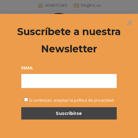
608875383
fnt@fnt.es
×
Buscar:
Suscríbete a nuestra
Newsletter
Campeonato Navarro +35 – Sky
Mcphee vencedor
EMAIL
Estás aquí:
Si continúas, aceptas la política de privacidad
NOV
7