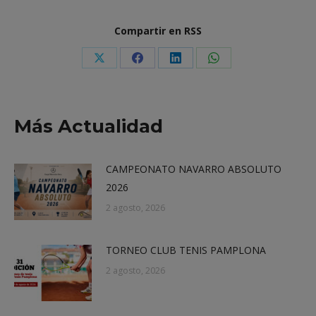
Compartir en RSS
Share
Share
Share
Share
on
on
on
on
X
Facebook
LinkedIn
WhatsApp
Más Actualidad
CAMPEONATO NAVARRO ABSOLUTO
2026
2 agosto, 2026
TORNEO CLUB TENIS PAMPLONA
2 agosto, 2026