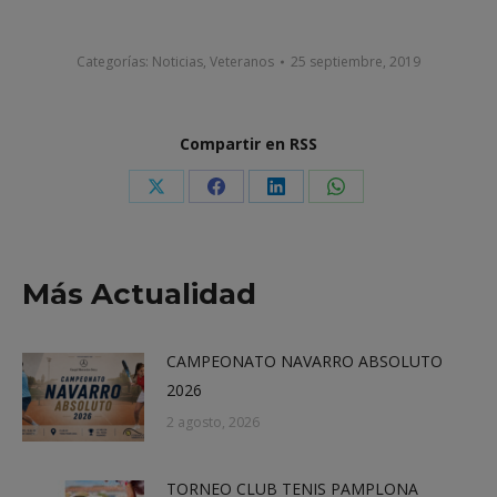
Categorías:
Noticias
,
Veteranos
25 septiembre, 2019
Compartir en RSS
Share
Share
Share
Share
on
on
on
on
X
Facebook
LinkedIn
WhatsApp
Más Actualidad
CAMPEONATO NAVARRO ABSOLUTO
2026
2 agosto, 2026
TORNEO CLUB TENIS PAMPLONA