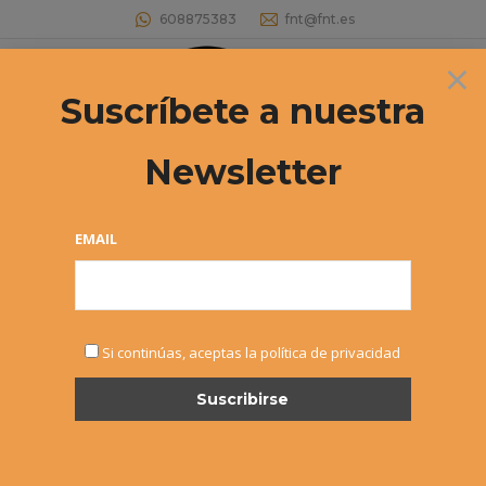
608875383
fnt@fnt.es
×
Buscar:
Suscríbete a nuestra
Newsletter
CAMPEONATO NAVARRO 2019
VETERANOS +45 Documentación del
EMAIL
campeonato
Estás aquí:
Si continúas, aceptas la política de privacidad
SEP
25