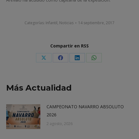
Categorías:
Infantil
,
Noticias
14 septiembre, 2017
Compartir en RSS
Share
Share
Share
Share
on
on
on
on
X
Facebook
LinkedIn
WhatsApp
Más Actualidad
CAMPEONATO NAVARRO ABSOLUTO
2026
2 agosto, 2026