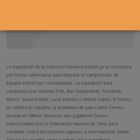
La expedición de la Selección Navarra Infantil ya se encuentra
por tierras valencianas para disputar el Campeonato de
España Infantil por comunidades. La expedición está
compuesta por Antonio Prat, Iker Gaztambide, Fernando
Marco, Saioa Arrieta, Lucía Ibarrola y Helena Zuleta. El torneo
se celebra en Equelite, la Academia de Juan Carlos Ferrero
situada en Villena. Nuestros seis jugadores fueron
seleccionados por la Federación Navarra de Tenis para
competir contra las mejores raquetas a nivel nacional. María
Arévalo ha acudido como capitana de la expedición.