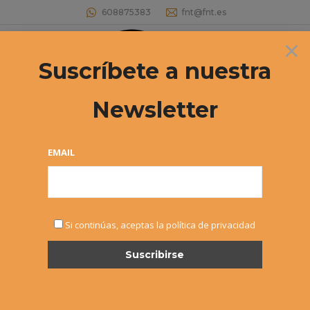
608875383
fnt@fnt.es
×
Buscar:
Suscríbete a nuestra
Newsletter
Campeonato de España Infantil por
comunidades
EMAIL
Estás aquí:
Si continúas, aceptas la política de privacidad
SEP
14