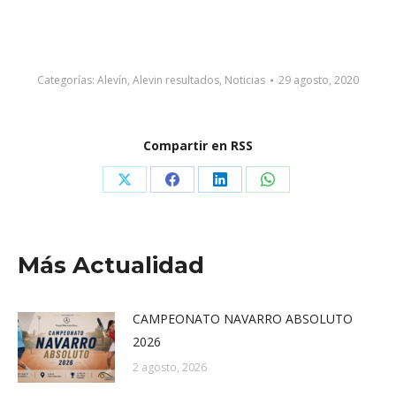
Categorías:
Alevín
,
Alevin resultados
,
Noticias
29 agosto, 2020
Compartir en RSS
Share
Share
Share
Share
on
on
on
on
X
Facebook
LinkedIn
WhatsApp
Más Actualidad
CAMPEONATO NAVARRO ABSOLUTO
2026
2 agosto, 2026