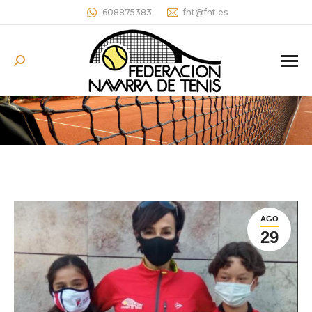
608875383
fnt@fnt.es
Buscar:
AGO
29