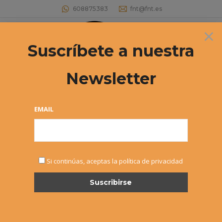
608875383
fnt@fnt.es
×
Buscar:
Suscríbete a nuestra
Newsletter
AYUDA A JUGADORES POR
ASISTENCIA A TORNEOS 2018
EMAIL
Estás aquí:
Si continúas, aceptas la política de privacidad
JUN
11