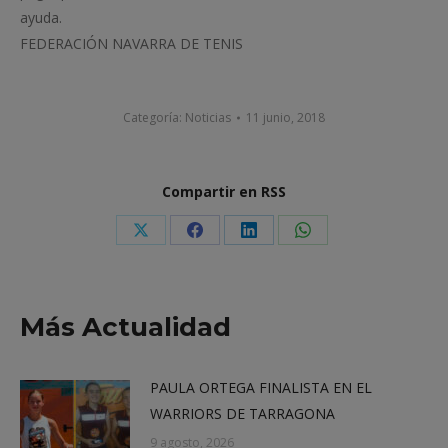
ayuda.
FEDERACIÓN NAVARRA DE TENIS
Categoría:
Noticias
11 junio, 2018
Compartir en RSS
Share
Share
Share
Share
on
on
on
on
X
Facebook
LinkedIn
WhatsApp
Más Actualidad
PAULA ORTEGA FINALISTA EN EL
WARRIORS DE TARRAGONA
9 agosto, 2026