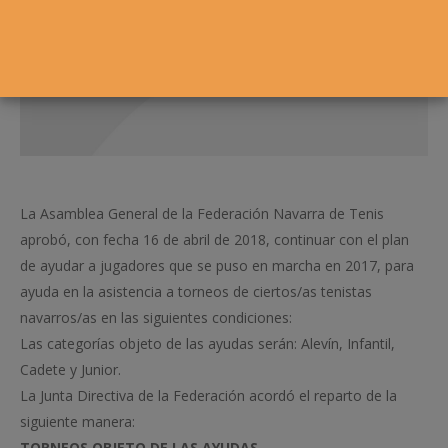
La Asamblea General de la Federación Navarra de Tenis
aprobó, con fecha 16 de abril de 2018, continuar con el plan
de ayudar a jugadores que se puso en marcha en 2017, para
ayuda en la asistencia a torneos de ciertos/as tenistas
navarros/as en las siguientes condiciones:
Las categorías objeto de las ayudas serán: Alevín, Infantil,
Cadete y Junior.
La Junta Directiva de la Federación acordó el reparto de la
siguiente manera:
TORNEOS OBJETO DE LAS AYUDAS