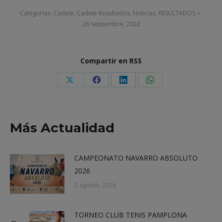
Categorías:
Cadete
,
Cadete Resultados
,
Noticias
,
RESULTADOS
26 septiembre, 2022
Compartir en RSS
Share
Share
Share
Share
on
on
on
on
X
Facebook
LinkedIn
WhatsApp
Más Actualidad
CAMPEONATO NAVARRO ABSOLUTO
2026
2 agosto, 2026
TORNEO CLUB TENIS PAMPLONA