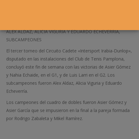
ALEX ALDAZ, ALICIA VIGURIA Y EDUARDO ECHEVERRIA,
SUBCAMPEONES
El tercer torneo del Circuito Cadete «Intersport Irabia-Dunlop»,
disputado en las instalaciones del Club de Tenis Pamplona,
concluyó este fin de semana con las victorias de Asier Gómez
y Nahia Echaide, en el G1, y de Luis Larri en el G2. Los
subcampeones fueron Alex Aldaz, Alicia Viguria y Eduardo
Echeverría.
Los campeones del cuadro de dobles fueron Asier Gómez y
Asier García que se impusieron en la final a la pareja formada
por Rodrigo Zabaleta y Mikel Ramírez.