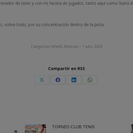
enador de tenis y con mi faceta de jugador, tanto aquí como fuera d
o, sobre todo, por su concentración dentro de la pista.
Categorías:
Infantil
,
Noticias
1 julio, 2020
Compartir en RSS
Share
Share
Share
Share
on
on
on
on
X
Facebook
LinkedIn
WhatsApp
TORNEO CLUB TENIS