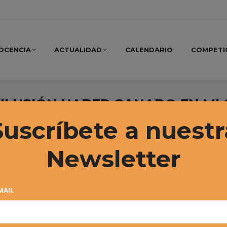
OCENCIA
ACTUALIDAD
CALENDARIO
COMPETI
 ILUSIÓN HABER GANADO EN MI
NADORES Y COMPAÑEROS»
Suscríbete a nuestr
Newsletter
MAIL