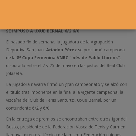
SE IMPUSO A UXUE BERNAL 6/2 6/0
El pasado fin de semana, la jugadora de la Agrupación
Deportiva San Juan,
Ariadna Pérez
se proclamó campeona
de la
8ª Copa Femenina VNRC “Inés de Pablo Llorens”
,
disputada entre el 7 y 25 de mayo en las pistas del Real Club
Jolaseta.
La jugadora navarra firmó un gran campeonato y se alzó con
el título tras imponerse en la final a la vigente campeona, la
vizcaína del Club de Tenis Santurtzi, Uxue Bernal, por un
contundente 6/2 y 6/0.
En la entrega de premios se encontraban entre otros Igor del
Busto, presidente de la Federación Vasca de Tenis y Carmen
Ilarduya, directora técnica de la misma Federación quienes