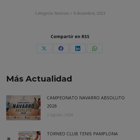
Categoría:
Noticias
9 diciembre, 2023
Compartir en RSS
Share
Share
Share
Share
on
on
on
on
X
Facebook
LinkedIn
WhatsApp
Más Actualidad
CAMPEONATO NAVARRO ABSOLUTO
2026
2 agosto, 2026
TORNEO CLUB TENIS PAMPLONA