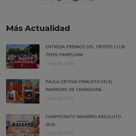
Share
Share
Share
Share
on
on
on
on
X
Facebook
LinkedIn
WhatsApp
Más Actualidad
ENTREGA PREMIOS DEL TROFEO CLUB
TENIS PAMPLONA
10 agosto, 2026
PAULA ORTEGA FINALISTA EN EL
WARRIORS DE TARRAGONA
10 agosto, 2026
CAMPEONATO NAVARRO ABSOLUTO
2026
10 agosto, 2026