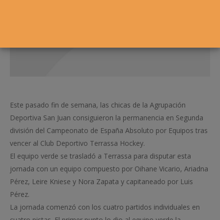
Este pasado fin de semana, las chicas de la Agrupación
Deportiva San Juan consiguieron la permanencia en Segunda
división del Campeonato de España Absoluto por Equipos tras
vencer al Club Deportivo Terrassa Hockey.
El equipo verde se trasladó a Terrassa para disputar esta
jornada con un equipo compuesto por Oihane Vicario, Ariadna
Pérez, Leire Kniese y Nora Zapata y capitaneado por Luis
Pérez.
La jornada comenzó con los cuatro partidos individuales en
cuatro pistas. El primer punto lo dio al equipo verde la