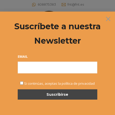
608875383
fnt@fnt.es
×
Buscar:
Suscríbete a nuestra
Newsletter
AD San Juan logra la permanencia en
2ª categoría femenina
EMAIL
Estás aquí:
Si continúas, aceptas la política de privacidad
NOV
14