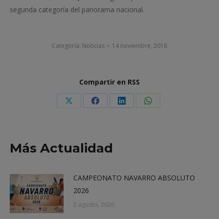
segunda categoría del panorama nacional.
Categoría:
Noticias
14 noviembre, 2018
Compartir en RSS
Share
Share
Share
Share
on
on
on
on
X
Facebook
LinkedIn
WhatsApp
Más Actualidad
CAMPEONATO NAVARRO ABSOLUTO
2026
2 agosto, 2026