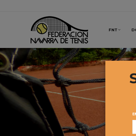
FNT
D
E