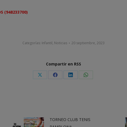
S (948233700)
Categorías:
Infantil
,
Noticias
20 septiembre, 2023
Compartir en RSS
Share
Share
Share
Share
on
on
on
on
X
Facebook
LinkedIn
WhatsApp
TORNEO CLUB TENIS
PAMPLONA