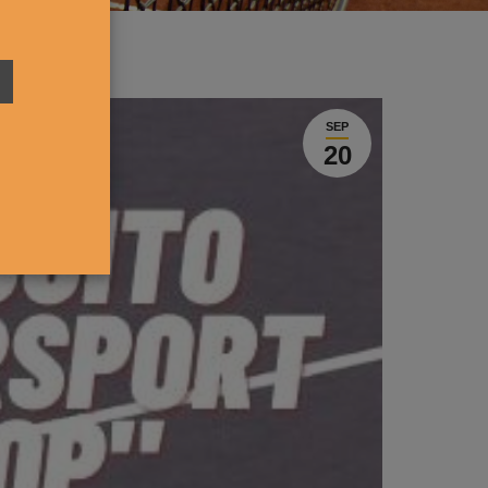
SEP
20