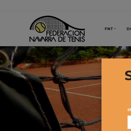
FNT
D
E