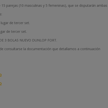
e 15 parejas (10 masculinas y 5 femeninas), que se disputarán ambas
e:
 lugar de tercer set.
gar de tercer set.
DE 3 BOLAS NUEVO DUNLOP FORT.
ede consultarse la documentación que detallamos a continuación
O
O