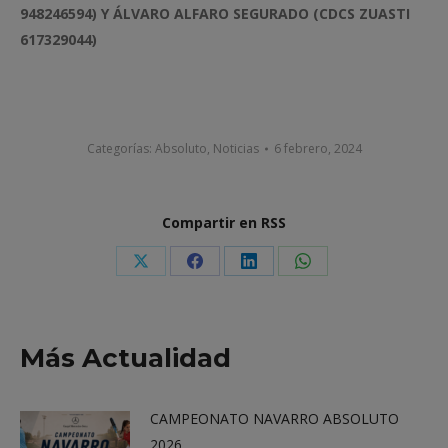
948246594) Y ÁLVARO ALFARO SEGURADO (CDCS ZUASTI
617329044)
Categorías:
Absoluto
,
Noticias
6 febrero, 2024
Compartir en RSS
Share
Share
Share
Share
on
on
on
on
X
Facebook
LinkedIn
WhatsApp
Más Actualidad
CAMPEONATO NAVARRO ABSOLUTO
2026