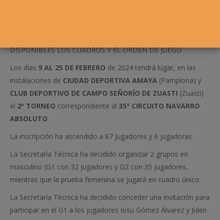
DISPONIBLES LOS CUADROS Y EL ORDEN DE JUEGO
Los días
9 AL 25 DE FEBRERO
de 2024 tendrá lugar, en las
instalaciones de
CIUDAD DEPORTIVA AMAYA
(Pamplona) y
CLUB DEPORTIVO DE CAMPO SEÑORÍO DE ZUASTI
(Zuasti)
el
2º TORNEO
correspondiente al
35º CIRCUITO NAVARRO
ABSOLUTO
.
La inscripción ha ascendido a 67 jugadores y 6 jugadoras.
La Secretaría Técnica ha decidido organizar 2 grupos en
masculino (G1 con 32 jugadores y G2 con 35 jugadores,
mientras que la prueba femenina se jugará en cuadro único.
La Secretaría Técnica ha decidido conceder una invitación para
participar en el G1 a los jugadores Iosu Gómez Álvarez y Julen