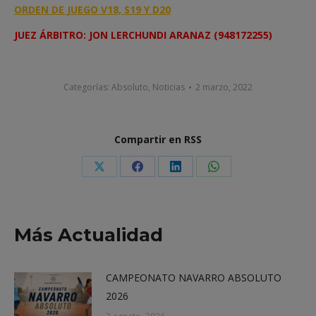
ORDEN DE JUEGO V18, S19 Y D20
JUEZ ÁRBITRO: JON LERCHUNDI ARANAZ (948172255)
Categorías:
Absoluto
,
Noticias
2 marzo, 2022
Compartir en RSS
Share
Share
Share
Share
on
on
on
on
X
Facebook
LinkedIn
WhatsApp
Más Actualidad
CAMPEONATO NAVARRO ABSOLUTO
2026