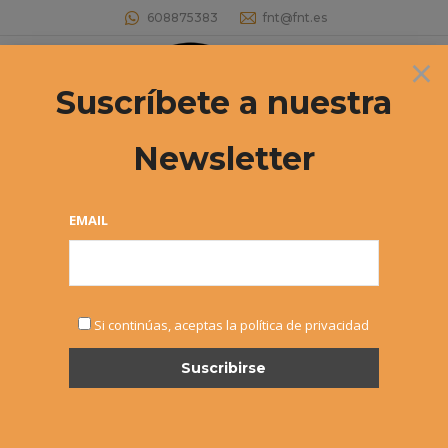
608875383
fnt@fnt.es
×
Buscar:
Suscríbete a nuestra
Newsletter
33º CIRCUITO DE TENIS INFANTIL
«INTERSPORT IRABIA – DUNLOP»
EMAIL
Abierto el plazo de inscripción para el
2º Torneo
Estás aquí:
Si continúas, aceptas la política de privacidad
MAR
9