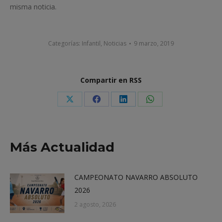
misma noticia.
Categorías:
Infantil
,
Noticias
9 marzo, 2019
Compartir en RSS
Share
Share
Share
Share
on
on
on
on
X
Facebook
LinkedIn
WhatsApp
Más Actualidad
CAMPEONATO NAVARRO ABSOLUTO
2026
2 agosto, 2026