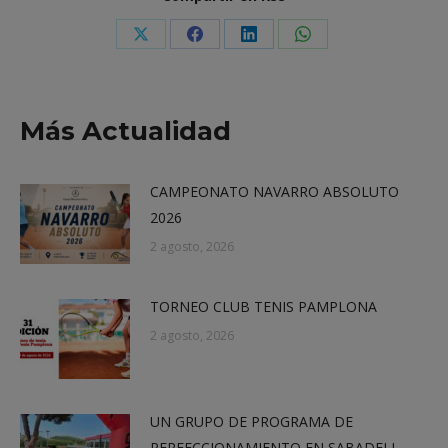
Share
Share
Share
Share
on
on
on
on
X
Facebook
LinkedIn
WhatsApp
Más Actualidad
CAMPEONATO NAVARRO ABSOLUTO
2026
2 agosto, 2026
TORNEO CLUB TENIS PAMPLONA
2 agosto, 2026
UN GRUPO DE PROGRAMA DE
PERFECCIONAMIENTO EN SABADELL