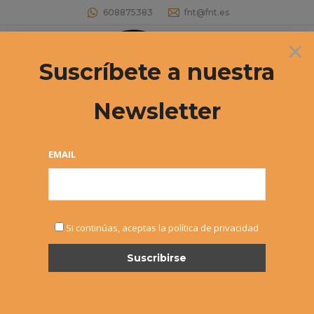
608875383
fnt@fnt.es
×
Buscar:
Suscríbete a nuestra
Newsletter
33º CIRCUITO DE TENIS CADETE
MASCULINO/FEMENINO Y JUNIOR
EMAIL
FEMENINO «INTERSPORT IRABIA –
DUNLOP» Documentación del 2º
Torneo
Estás aquí:
Si continúas, aceptas la política de privacidad
JUN