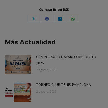
Compartir en RSS
Share
Share
Share
Share
on
on
on
on
X
Facebook
LinkedIn
WhatsApp
Más Actualidad
CAMPEONATO NAVARRO ABSOLUTO
2026
2 agosto, 2026
TORNEO CLUB TENIS PAMPLONA
2 agosto, 2026