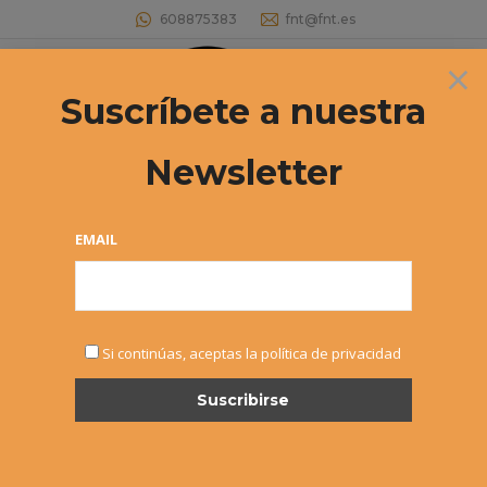
608875383
fnt@fnt.es
×
Buscar:
Suscríbete a nuestra
Newsletter
33º CIRCUITO DE TENIS CADETE
MASCULINO/FEMENINO Y JUNIOR
EMAIL
FEMENINO «INTERSPORT IRABIA –
DUNLOP» Abierto el plazo de
inscripción para el 3º Torneo
Estás aquí:
Si continúas, aceptas la política de privacidad
OCT