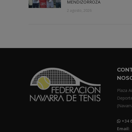
MENDIZORROZA
2 agosto, 2026
CON
NOS
Plaza Ai
Deport
(Navarr
+34 6
Email: