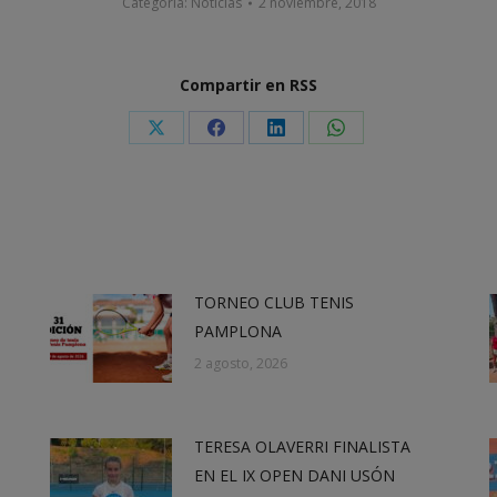
Categoría:
Noticias
2 noviembre, 2018
Compartir en RSS
Share
Share
Share
Share
on
on
on
on
X
Facebook
LinkedIn
WhatsApp
TORNEO CLUB TENIS
PAMPLONA
2 agosto, 2026
TERESA OLAVERRI FINALISTA
EN EL IX OPEN DANI USÓN