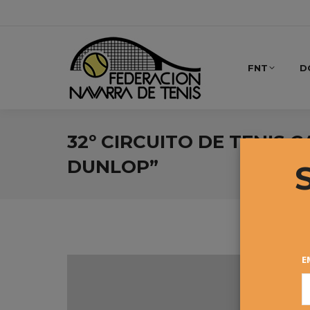
FNT
D
32º CIRCUITO DE TENIS 
DUNLOP”
E