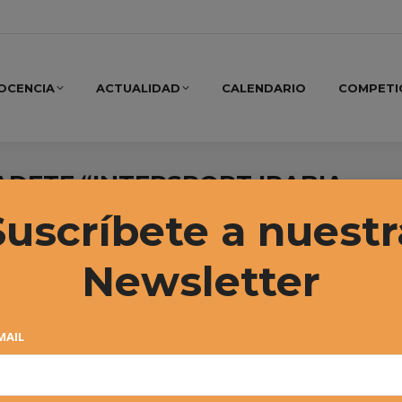
OCENCIA
ACTUALIDAD
CALENDARIO
COMPETI
CADETE “INTERSPORT IRABIA –
Suscríbete a nuestr
Newsletter
MAIL