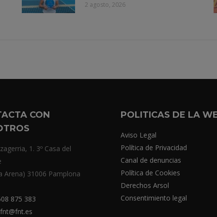
2 agosto, 2026
TACTA CON
POLITICAS DE LA W
OTROS
Aviso Legal
Política de Privacidad
zagerria, 1. 3º Casa del
Canal de denuncias
e
Política de Cookies
a Arena) 31006 Pamplona
Derechos Arsol
Consentimiento legal
08 875 383
fnt@fnt.es