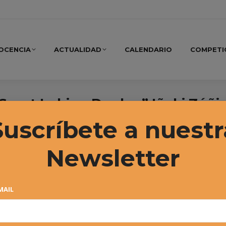
OCENCIA
ACTUALIDAD
CALENDARIO
COMPETI
Sport Irabia – Dunlop” Iñaki Zúñi
Suscríbete a nuestr
Newsletter
MAIL