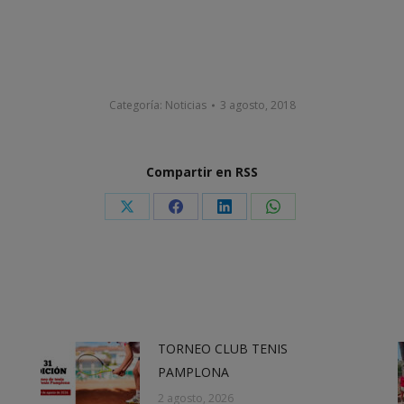
Categoría:
Noticias
3 agosto, 2018
Compartir en RSS
Share
Share
Share
Share
on
on
on
on
X
Facebook
LinkedIn
WhatsApp
TORNEO CLUB TENIS
PAMPLONA
2 agosto, 2026