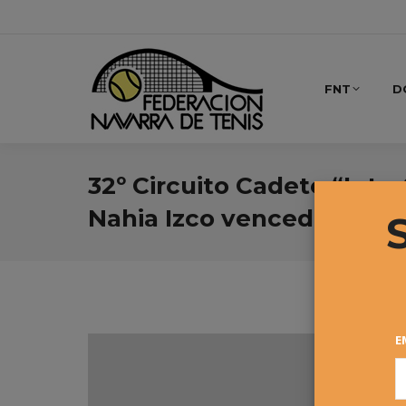
FNT
D
32º Circuito Cadete “Inter
Nahia Izco vencedores
E