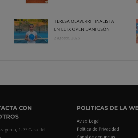
TERESA OLAVERRI FINALISTA
EN EL IX OPEN DANI USÓN
2 agosto, 2026
TACTA CON
POLITICAS DE LA W
OTROS
Aviso Legal
Política de Privacidad
zagerria, 1. 3º Casa del
Canal de denuncias
e