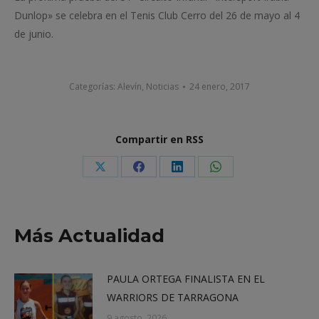
Dunlop» se celebra en el Tenis Club Cerro del 26 de mayo al 4
de junio.
Categorías:
Alevín
,
Noticias
24 enero, 2017
Compartir en RSS
Share
Share
Share
Share
on
on
on
on
X
Facebook
LinkedIn
WhatsApp
Más Actualidad
PAULA ORTEGA FINALISTA EN EL
WARRIORS DE TARRAGONA
9 agosto, 2026