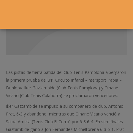
Las pistas de tierra batida del Club Tenis Pamplona albergaron
la primera prueba del 31º Circuito Infantil «Intersport Irabia –
Dunlop». Iker Gaztambide (Club Tenis Pamplona) y Oihane
Vicario (Club Tenis Calahorra) se proclamaron vencedores.
Iker Gaztambide se impuso a su compañero de club, Antonio
Prat, 6-3 y abandono, mientras que Oihane Vicario venció a
Saioa Arrieta (Tenis Club El Cerro) por 6-3 6-4. En semifinales
Gaztambide ganó a Jon Fernández Micheltorena 6-3 6-1, Prat