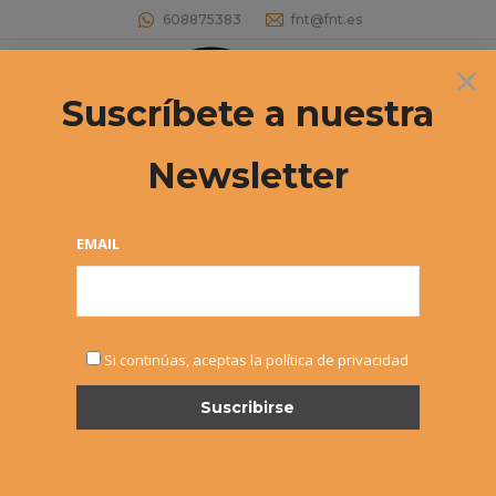
608875383
fnt@fnt.es
×
Buscar:
Suscríbete a nuestra
Newsletter
31º Circuito Infantil «Intersport Irabia –
Dunlop» (1ºT) – Iker Gaztambide y
EMAIL
Oihane Vicario campeones.
Estás aquí:
Si continúas, aceptas la política de privacidad
ENE
24