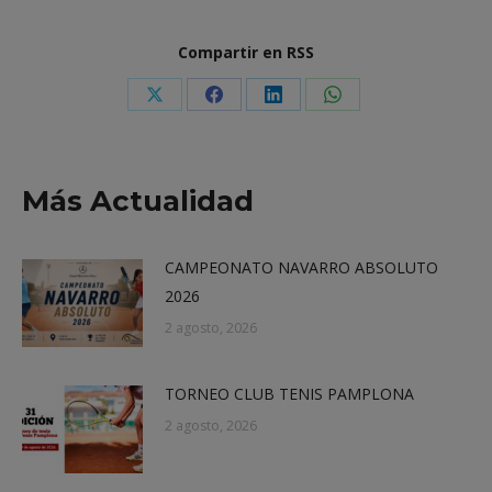
Compartir en RSS
Share
Share
Share
Share
on
on
on
on
X
Facebook
LinkedIn
WhatsApp
Más Actualidad
CAMPEONATO NAVARRO ABSOLUTO
2026
2 agosto, 2026
TORNEO CLUB TENIS PAMPLONA
2 agosto, 2026