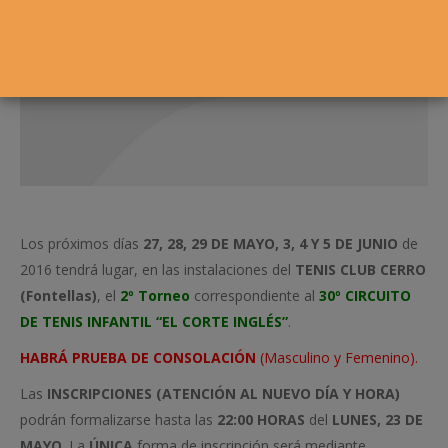
Los próximos días
27, 28, 29 DE MAYO, 3, 4 Y 5 DE JUNIO
de
2016 tendrá lugar, en las instalaciones del
TENIS CLUB CERRO
(Fontellas)
, el
2º Torneo
correspondiente al
30º CIRCUITO
DE TENIS INFANTIL “EL CORTE INGLÉS”
.
HABRÁ PRUEBA DE CONSOLACIÓN
(Masculino y Femenino).
Las
INSCRIPCIONES
(ATENCIÓN AL NUEVO DÍA Y HORA)
podrán formalizarse hasta las
22:00 HORAS
del
LUNES, 23 DE
MAYO
. La
ÚNICA
forma de inscripción será mediante