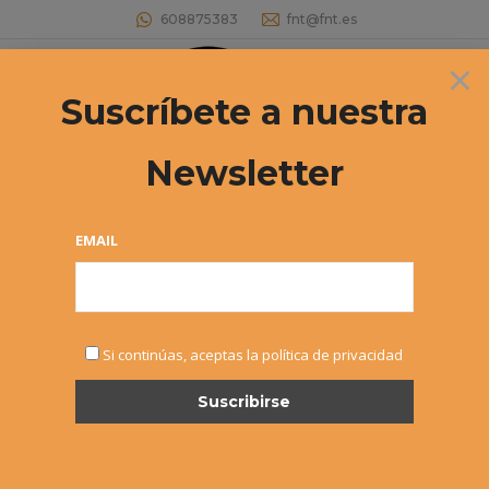
608875383
fnt@fnt.es
×
Buscar:
Suscríbete a nuestra
Newsletter
30º CIRCUITO DE TENIS INFANTIL
«EL CORTE INGLÉS» Abierto el plazo
EMAIL
de inscripción para el 2º Torneo
Estás aquí:
Si continúas, aceptas la política de privacidad
MAY
13