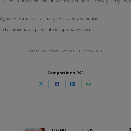
ts, con tie-break en cada uno de ellos, si fuera el caso, y si hay emp
página de ROCK THE SPORT y en esta misma noticia.
 la competición, pendiente de aprobación técnica.
Categorías:
Infantil
,
Noticias
10 enero, 2016
Compartir en RSS
Share
Share
Share
Share
on
on
on
on
X
Facebook
LinkedIn
WhatsApp
TORNEO CLUB TENIS