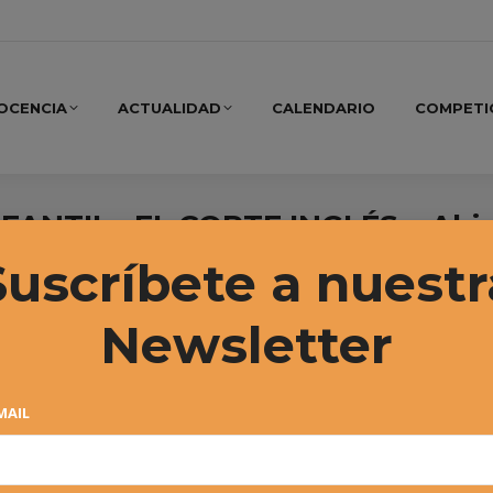
OCENCIA
ACTUALIDAD
CALENDARIO
COMPETI
FANTIL «EL CORTE INGLÉS». Abie
el 1º Torneo
Suscríbete a nuestr
Newsletter
MAIL