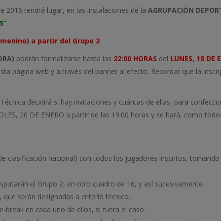
e 2016 tendrá lugar, en las instalaciones de la
AGRUPACIÓN DEPORT
S”
.
nino) a partir del Grupo 2
ORA)
podrán formalizarse hasta las
22:00 HORAS
del
LUNES, 18 DE 
 página web y a través del banner al efecto. Recordar que la inscri
Técnica decidirá si hay invitaciones y cuántas de ellas, para confeccion
OLES, 20 DE ENERO a partir de las 19:00 horas y se hará, como todos 
e clasificación nacional) con todos los jugadores inscritos, tomando
isputarán el Grupo 2, en otro cuadro de 16, y así sucesivamente.
que serán designadas a criterio técnico.
e-break en cada uno de ellos, si fuera el caso.