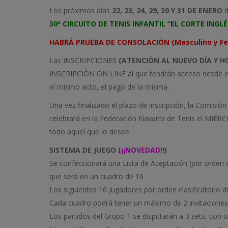
Los próximos días
22, 23, 24, 29, 30 Y 31 DE ENERO
d
30º CIRCUITO DE TENIS INFANTIL “EL CORTE INGLÉ
HABRÁ PRUEBA DE CONSOLACIÓN (Masculino y Feme
Las INSCRIPCIONES
(ATENCIÓN AL NUEVO DÍA Y H
INSCRIPCIÓN ON LINE al que tendrán acceso desde esta
el mismo acto, el pago de la misma.
Una vez finalizado el plazo de inscripción, la Comisión 
celebrará en la Federación Navarra de Tenis el MIÉRC
todo aquel que lo desee.
SISTEMA DE JUEGO
(¡¡NOVEDAD!!)
Se confeccionará una Lista de Aceptación (por orden d
que será en un cuadro de 16
Los siguientes 16 jugadores por orden clasificatorio d
Cada cuadro podrá tener un máximo de 2 invitaciones, 
Los partidos del Grupo 1 se disputarán a 3 sets, con ti