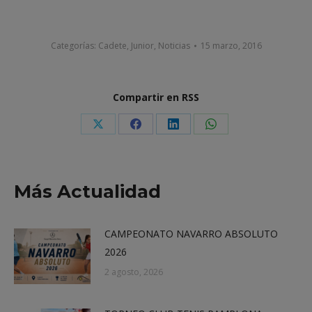
Categorías:
Cadete
,
Junior
,
Noticias
15 marzo, 2016
Compartir en RSS
Share
Share
Share
Share
on
on
on
on
X
Facebook
LinkedIn
WhatsApp
Más Actualidad
CAMPEONATO NAVARRO ABSOLUTO
2026
2 agosto, 2026