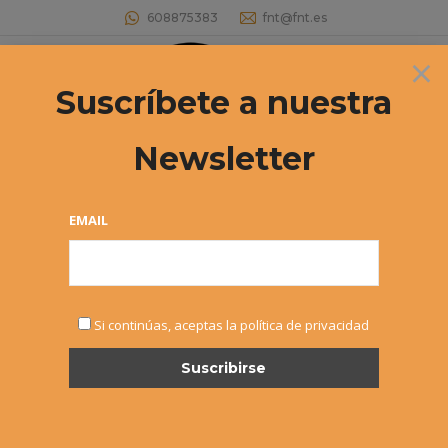
608875383
fnt@fnt.es
×
Buscar:
Suscríbete a nuestra
Newsletter
30º CIRCUITO DE TENIS CADETE
MASCULINO Y JUNIOR FEMENINO
EMAIL
«EL CORTE INGLÉS» Abierto el plazo
de inscripción al 1º Torneo
Estás aquí:
Si continúas, aceptas la política de privacidad
MAR
15