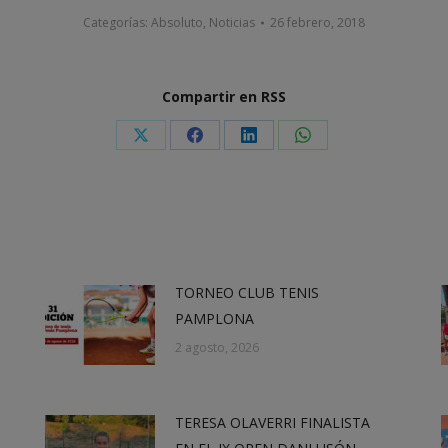
Categorías:
Absoluto
,
Noticias
26 febrero, 2018
Compartir en RSS
Share
Share
Share
Share
on
on
on
on
X
Facebook
LinkedIn
WhatsApp
TORNEO CLUB TENIS
PAMPLONA
2 agosto, 2026
TERESA OLAVERRI FINALISTA