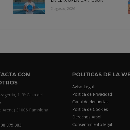
EN EL IX OPEN DANI USÓN
2 agosto, 2026
TACTA CON
POLITICAS DE LA W
OTROS
Aviso Legal
Política de Privacidad
zagerria, 1. 3º Casa del
Canal de denuncias
e
Política de Cookies
a Arena) 31006 Pamplona
Derechos Arsol
Consentimiento legal
08 875 383