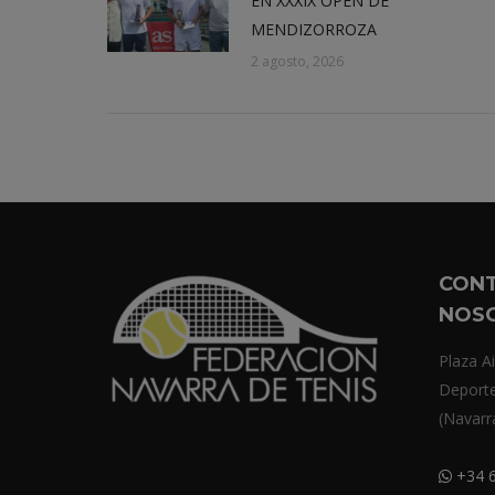
EN XXXIX OPEN DE
MENDIZORROZA
2 agosto, 2026
CON
NOS
Plaza Ai
Deport
(Navarr
+34 6