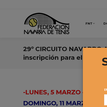
FNT
D
29º CIRCUITO NAVARRO A
inscripción para el 2º Tor
E
-LUNES, 5 MARZO – 22:0
DOMINGO, 11 MARZO – 14