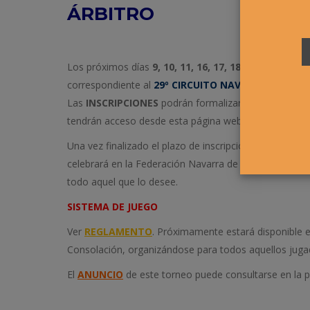
ÁRBITRO
Los próximos días
9, 10, 11, 16, 17, 18, 23, 24 Y 25
correspondiente al
29º CIRCUITO NAVARRO ABSOL
Las
INSCRIPCIONES
podrán formalizarse hasta las
22
tendrán acceso desde esta página web y a través del b
Una vez finalizado el plazo de inscripción, la Comisión 
celebrará en la Federación Navarra de Tenis el MIÉRC
todo aquel que lo desee.
SISTEMA DE JUEGO
Ver
REGLAMENTO
. Próximamente estará disponible e
Consolación, organizándose para todos aquellos jugado
El
ANUNCIO
de este torneo puede consultarse en la 