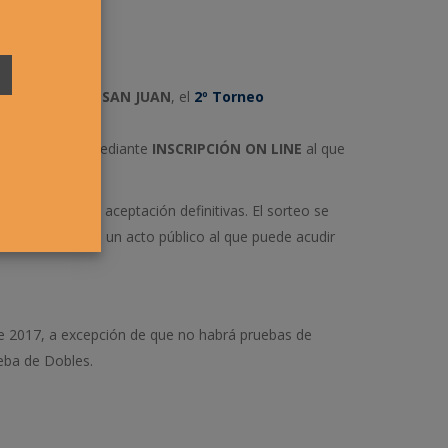
N DEPORTIVA SAN JUAN
, el
2º Torneo
cripción será mediante
INSCRIPCIÓN ON LINE
al que
ar las listas de aceptación definitivas. El sorteo se
los sorteos, en un acto público al que puede acudir
 de 2017, a excepción de que no habrá pruebas de
ueba de Dobles.