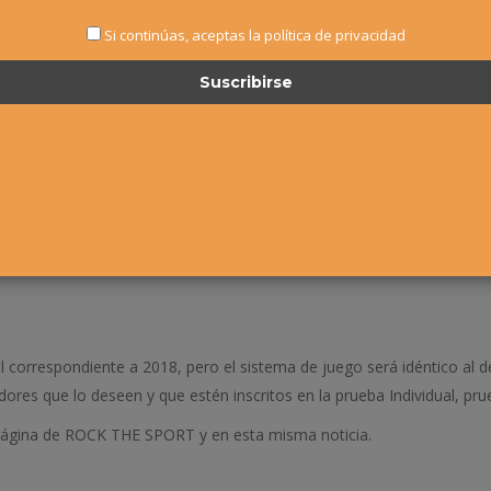
Si continúas, aceptas la política de privacidad
 DE MARZO
de 2018 tendrá lugar, en las instalaciones de la
AGRUPACIÓ
UTO
.
:00 HORAS
del
LUNES, 5 DE MARZO
de 2018. La
ÚNICA
forma de ins
anner al efecto.
Técnica decidirá si hay invitaciones y cuántas de ellas, para confeccion
OLES, 7 DE MARZO a partir de las 18:30 horas y se hará, como todos 
l correspondiente a 2018, pero el sistema de juego será idéntico al
res que lo deseen y que estén inscritos en la prueba Individual, pr
página de ROCK THE SPORT y en esta misma noticia.