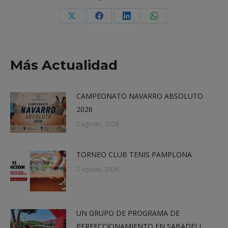
Share
Share
Share
Share
on
on
on
on
X
Facebook
LinkedIn
WhatsApp
Más Actualidad
CAMPEONATO NAVARRO ABSOLUTO
2026
2 agosto, 2026
TORNEO CLUB TENIS PAMPLONA
2 agosto, 2026
UN GRUPO DE PROGRAMA DE
PERFECCIONAMIENTO EN SABADELL