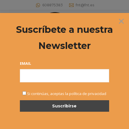
608875383
fnt@fnt.es
×
Buscar:
Suscríbete a nuestra
Newsletter
29º CIRCUITO NAVARRO ABSOLUTO.
Abierta la inscripción para el 3º
EMAIL
Torneo
Estás aquí:
Si continúas, aceptas la política de privacidad
LUNES, 4 JUNIO – 22:00
HORAS – FIN PLAZO
INSCRIPCION