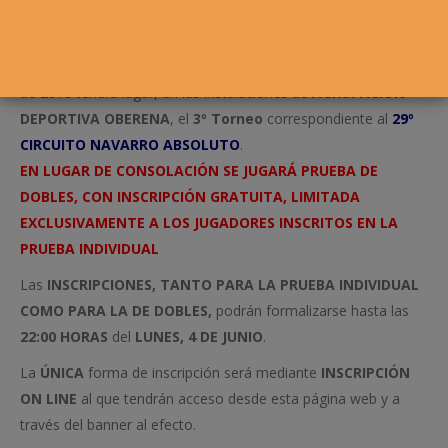
Los próximos días
8, 9, 10, 15, 16, 17, 22, 23 Y 24 DE JUNIO
de 2018 tendrá lugar, en las instalaciones de
AGRUPACIÓN
DEPORTIVA OBERENA
, el
3º Torneo
correspondiente al
29º
CIRCUITO NAVARRO ABSOLUTO
.
EN LUGAR DE CONSOLACIÓN SE JUGARÁ PRUEBA DE
DOBLES, CON INSCRIPCIÓN GRATUITA, LIMITADA
EXCLUSIVAMENTE A LOS JUGADORES INSCRITOS EN LA
PRUEBA INDIVIDUAL
Las
INSCRIPCIONES, TANTO PARA LA PRUEBA INDIVIDUAL
COMO PARA LA DE DOBLES,
podrán formalizarse hasta las
22:00 HORAS
del
LUNES, 4 DE JUNIO
.
La
ÚNICA
forma de inscripción será mediante
INSCRIPCIÓN
ON LINE
al que tendrán acceso desde esta página web y a
través del banner al efecto.