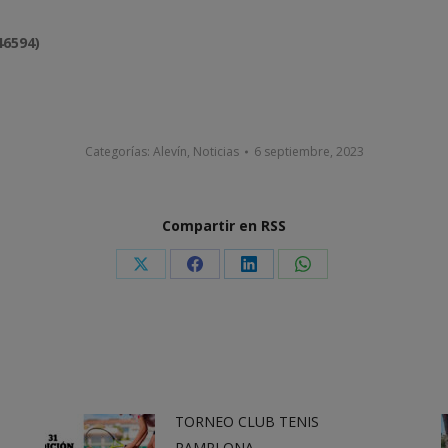
46594)
Categorías:
Alevín
,
Noticias
6 septiembre, 2023
Compartir en RSS
Share
Share
Share
Share
on
on
on
on
X
Facebook
LinkedIn
WhatsApp
TORNEO CLUB TENIS
PAMPLONA