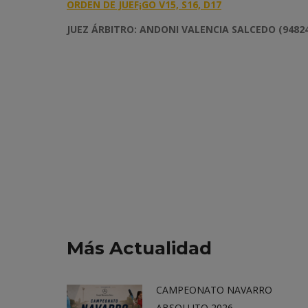
ORDEN DE JUEF¡GO V15, S16, D17
JUEZ ÁRBITRO: ANDONI VALENCIA SALCEDO (9482
Más Actualidad
CAMPEONATO NAVARRO
ABSOLUTO 2026