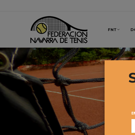
FNT
D
E