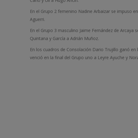
Caño y Uli a Hugo Ancín.
En el Grupo 2 femenino Nadine Arbaizar se impuso en la
Aguerri.
En el Grupo 3 masculino Jaime Fernández de Arcaya se 
Quintana y García a Adrián Muñoz.
En los cuadros de Consolación Dario Trujillo ganó en l
venció en la final del Grupo uno a Leyre Ayuche y N