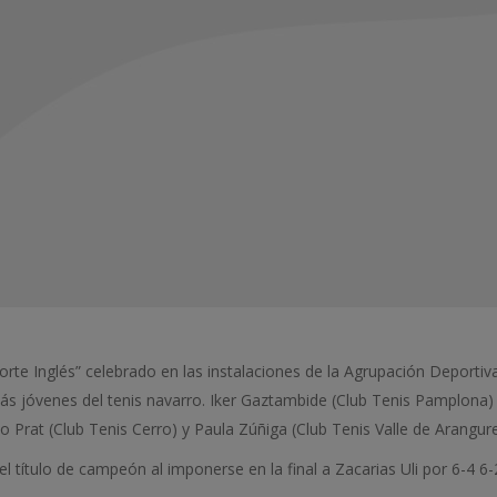
l Corte Inglés” celebrado en las instalaciones de la Agrupación Deporti
más jóvenes del tenis navarro. Iker Gaztambide (Club Tenis Pamplona)
o Prat (Club Tenis Cerro) y Paula Zúñiga (Club Tenis Valle de Arangu
 título de campeón al imponerse en la final a Zacarias Uli por 6-4 6-