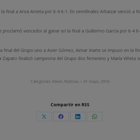
 final a Aroa Arrieta por 6-4 6-1. En semifinales Arbaizar venció a 
proclamó vencedor al ganar en la final a Guillermo García por 6-4 6
a final del Grupo uno a Asier Gómez, Aimar Iriarte se impuso en la fin
ora Zapato finalizó campeona del Grupo dos femenino y María Viñeta
Categorías:
Alevín
,
Noticias
31 mayo, 2016
Compartir en RSS
Share
Share
Share
Share
on
on
on
on
X
Facebook
LinkedIn
WhatsApp