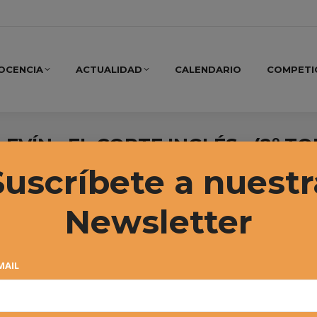
OCENCIA
ACTUALIDAD
CALENDARIO
COMPETI
LEVÍN «EL CORTE INGLÉS» (2º TOR
eta campeones
Suscríbete a nuestr
Newsletter
MAIL