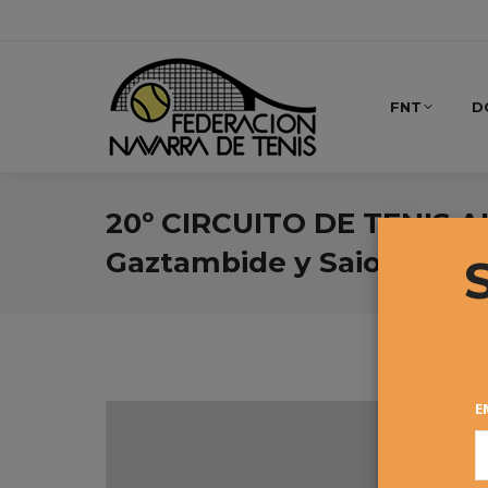
FNT
D
20º CIRCUITO DE TENIS A
Gaztambide y Saioa Arri
E