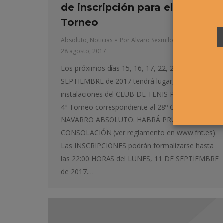
de inscripción para el 4º
Torneo
Absoluto
,
Noticias
Por
Alvaro Sexmilo FNT
28 agosto, 2017
Los próximos dí­as 15, 16, 17, 22, 23 Y 24 DE
SEPTIEMBRE de 2017 tendrá lugar, en las
instalaciones del CLUB DE TENIS PAMPLONA, el
4º Torneo correspondiente al 28º CIRCUITO
NAVARRO ABSOLUTO. HABRÁ PRUEBA DE
CONSOLACIÓN (ver reglamento en www.fnt.es).
Las INSCRIPCIONES podrán formalizarse hasta
las 22:00 HORAS del LUNES, 11 DE SEPTIEMBRE
de 2017.…