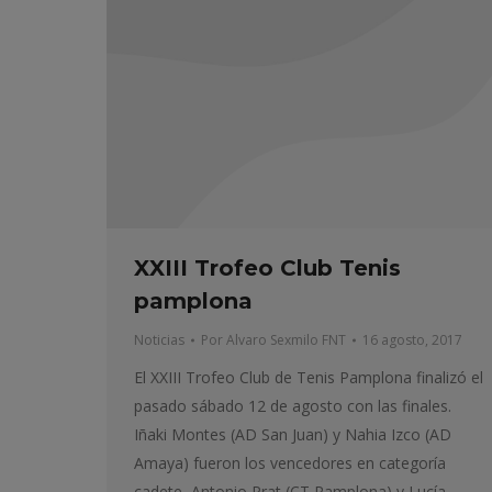
XXIII Trofeo Club Tenis
pamplona
Noticias
Por
Alvaro Sexmilo FNT
16 agosto, 2017
El XXIII Trofeo Club de Tenis Pamplona finalizó el
pasado sábado 12 de agosto con las finales.
Iñaki Montes (AD San Juan) y Nahia Izco (AD
Amaya) fueron los vencedores en categoría
cadete, Antonio Prat (CT Pamplona) y Lucía