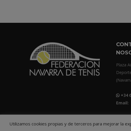
CON
NOS
Plaza Ai
Deport
(Navarr
+34 6
Email:
Utilizamos cookies propias y de terceros para mejorar la e