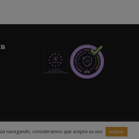
EB
ntinúa navegando, consideramos que acepta su uso
Aceptar