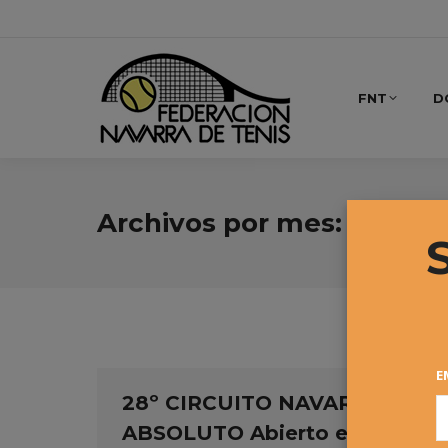
FNT
D
Archivos por mes:
agosto
E
28º CIRCUITO NAVARRO
ABSOLUTO Abierto el plazo