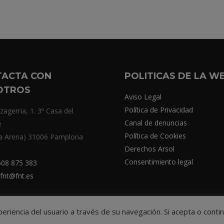
TACTA CON
POLITICAS DE LA W
OTROS
Aviso Legal
Política de Privacidad
zagerria, 1. 3º Casa del
Canal de denuncias
e
Política de Cookies
a Arena) 31006 Pamplona
Derechos Arsol
Consentimiento legal
08 875 383
fnt@fnt.es
xperiencia del usuario a través de su navegación. Si acepta o co