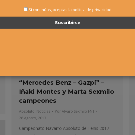
Si continúas, aceptas la política de privacidad
Campeonato Navarro
Absoluto de Tenis 2017
“Mercedes Benz – Gazpi” –
Iñaki Montes y Marta Sexmilo
campeones
Absoluto
,
Noticias
Por
Alvaro Sexmilo FNT
26 agosto, 2017
Campeonato Navarro Absoluto de Tenis 2017