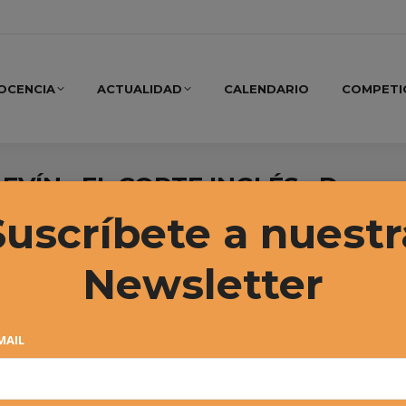
OCENCIA
ACTUALIDAD
CALENDARIO
COMPETI
ALEVÍN «EL CORTE INGLÉS» Docu
Suscríbete a nuestr
Newsletter
MAIL