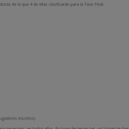
ras de la que 4 de ellas clasificarán para la Fase Final.
ugadores inscritos).
era necesario, en todos ellos. En lugar de tercer set, un “súper tie-br