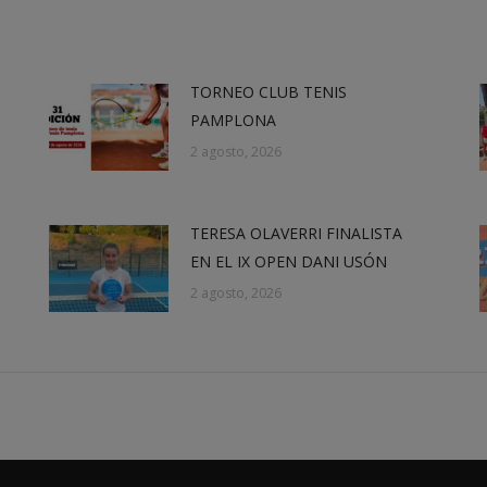
X
Facebook
LinkedIn
WhatsApp
TORNEO CLUB TENIS
PAMPLONA
2 agosto, 2026
TERESA OLAVERRI FINALISTA
EN EL IX OPEN DANI USÓN
2 agosto, 2026