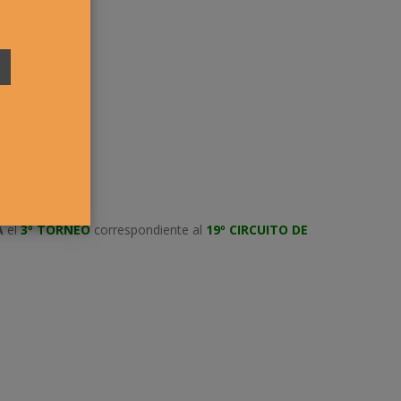
A
el
3º TORNEO
correspondiente al
19º CIRCUITO DE