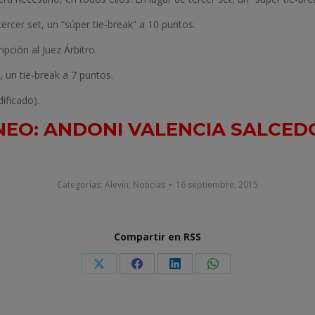
tercer set, un “súper tie-break” a 10 puntos.
ipción al Juez Árbitro.
, un tie-break a 7 puntos.
ificado).
EO: ANDONI VALENCIA SALCEDO 
Categorías:
Alevín
,
Noticias
16 septiembre, 2015
Compartir en RSS
Share
Share
Share
Share
on
on
on
on