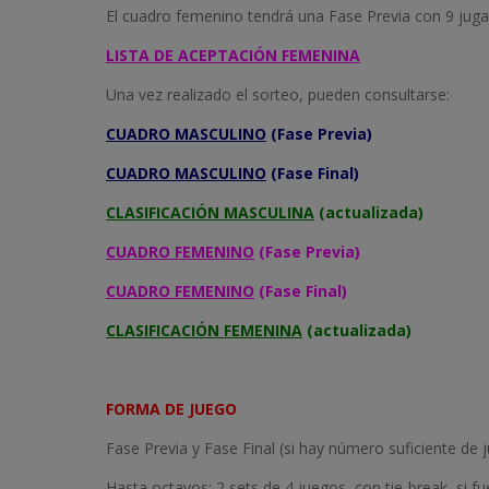
El cuadro femenino tendrá una Fase Previa con 9 jugado
LISTA DE ACEPTACIÓN FEMENINA
Una vez realizado el sorteo, pueden consultarse:
CUADRO MASCULINO
(Fase Previa)
CUADRO MASCULINO
(Fase Final)
CLASIFICACIÓN MASCULINA
(actualizada)
CUADRO FEMENINO
(Fase Previa)
CUADRO FEMENINO
(Fase Final)
CLASIFICACIÓN FEMENINA
(actualizada)
FORMA DE JUEGO
Fase Previa y Fase Final (si hay número suficiente de j
Hasta octavos: 2 sets de 4 juegos, con tie-break, si fu