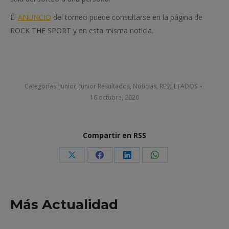
El
ANUNCIO
del torneo puede consultarse en la página de
ROCK THE SPORT y en esta misma noticia.
Categorías:
Junior
,
Junior Resultados
,
Noticias
,
RESULTADOS
16 octubre, 2020
Compartir en RSS
Share
Share
Share
Share
on
on
on
on
X
Facebook
LinkedIn
WhatsApp
Más Actualidad