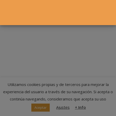
© Federación Navarra de Tenis
Utilizamos cookies propias y de terceros para mejorar la
experiencia del usuario a través de su navegación. Si acepta o
continúa navegando, consideramos que acepta su uso
Ajustes
+ Info
Aceptar