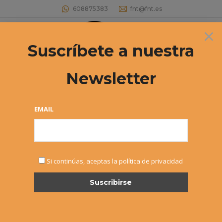
608875383
fnt@fnt.es
×
Buscar:
Suscríbete a nuestra
Newsletter
Archives:
MASTER JUNIOR
Estás aquí:
EMAIL
MASTER JUNIOR
Si continúas, aceptas la política de privacidad
¡No hay eventos!