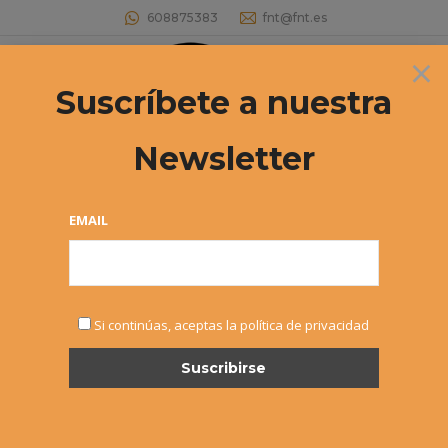
608875383
fnt@fnt.es
×
Buscar:
Suscríbete a nuestra
Newsletter
Archives:
ABSOLUTA DAMAS
Estás aquí:
EMAIL
ABSOLUTA
Si continúas, aceptas la política de privacidad
DAMAS
¡No hay eventos!