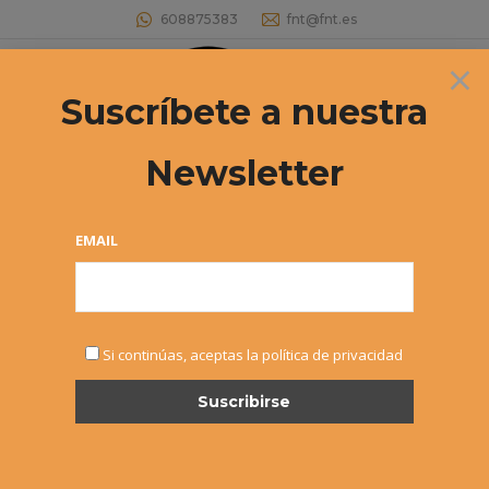
608875383
fnt@fnt.es
×
Buscar:
Suscríbete a nuestra
Newsletter
Archives:
3º CADETE
Estás aquí:
EMAIL
3º CADETE
Si continúas, aceptas la política de privacidad
¡No hay eventos!