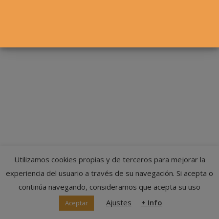
© Federación Navarra de Tenis
Utilizamos cookies propias y de terceros para mejorar la
experiencia del usuario a través de su navegación. Si acepta o
continúa navegando, consideramos que acepta su uso
Ajustes
+ Info
Aceptar