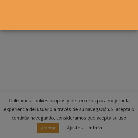
© Federación Navarra de Tenis
Utilizamos cookies propias y de terceros para mejorar la
experiencia del usuario a través de su navegación. Si acepta o
continúa navegando, consideramos que acepta su uso
Ajustes
+ Info
Aceptar