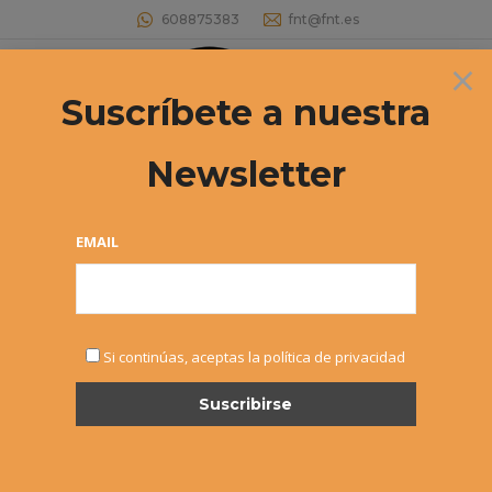
608875383
fnt@fnt.es
×
Buscar:
Suscríbete a nuestra
Newsletter
Archives:
2º ALEVÍN
Estás aquí:
EMAIL
2º ALEVÍN
Si continúas, aceptas la política de privacidad
¡No hay eventos!